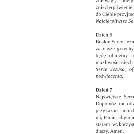
zniewagi, obe
zniecierpliwienie
do Ciebie przyjmo
Najcierpliwsze Se
Dzień 6
Boskie Serce Jezu
za nasze grzechy
będę obojętny n
możliwości niech
Serce Jezusa, o
poświęcenia.
Dzień 7
Najświętsze Serc
Dopomóż mi odwz
przykazań i moic
mi, Panie, abym 
staram wykorzys
duszy. Amen.