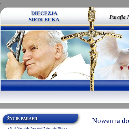
`
DIECEZJA
Parafia 
SIEDLECKA
ŻYCIE PARAFII
Nowenna do 
XVIII Niedziela Zwykła 02 sierpnia 2026r.r