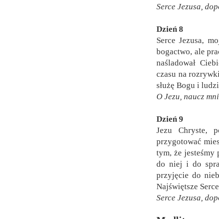
Serce Jezusa, do
Dzień 8
Serce Jezusa, mo
bogactwo, ale pra
naśladował Ciebi
czasu na rozrywki
służę Bogu i ludz
O Jezu, naucz mni
Dzień 9
Jezu Chryste, 
przygotować miesz
tym, że jesteśmy 
do niej i do sp
przyjęcie do nie
Najświętsze Serc
Serce Jezusa, dop