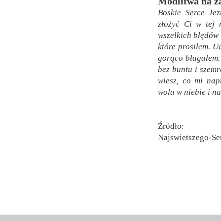
Modlitwa na z
Boskie Serce Jez
złożyć Ci w tej 
wszelkich błędów 
które prosiłem. Ud
gorąco błagałem. A
bez buntu i szemr
wiesz, co mi nap
wola w niebie i na
Źródło: https
Najswietszego-Se