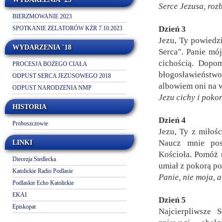
Serce Jezusa, roz
BIERZMOWANIE 2023
Dzień 3
SPOTKANIE ZELATORÓW KŻR 7.10.2023
Jezu, Ty powiedzi
WYDARZENIA `18
Serca". Panie mó
cichością. Dopo
PROCESJA BOŻEGO CIAŁA
błogosławieństw
ODPUST SERCA JEZUSOWEGO 2018
albowiem oni na 
ODPUST NARODZENIA NMP
Jezu cichy i poko
HISTORIA
Dzień 4
Proboszczowie
Jezu, Ty z miłośc
LINKI
Naucz mnie pos
Kościoła. Pomóż 
Diecezja Siedlecka
umiał z pokorą po
Katolickie Radio Podlasie
Panie, nie moja, a
Podlaskie Echo Katolickie
EKAI
Dzień 5
Episkopat
Najcierpliwsze 