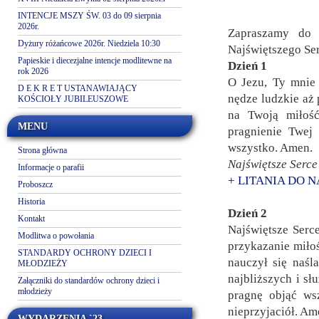
INTENCJE MSZY ŚW. 03 do 09 sierpnia
2026r.
Zapraszamy do 
Dyżury różańcowe 2026r. Niedziela 10:30
Najświętszego Ser
Papieskie i diecezjalne intencje modlitewne na
Dzień 1
rok 2026
O Jezu, Ty mnie 
D E K R E T USTANAWIAJĄCY
nędze ludzkie aż 
KOŚCIOŁY JUBILEUSZOWE
na Twoją miłoś
MENU
pragnienie Twej
wszystko. Amen.
Strona główna
Najświętsze Serce
Informacje o parafii
+ LITANIA DO 
Proboszcz
Historia
Dzień 2
Kontakt
Najświętsze Serc
Modlitwa o powołania
przykazanie miłoś
STANDARDY OCHRONY DZIECI I
nauczył się naśl
MŁODZIEŻY
najbliższych i s
Załączniki do standardów ochrony dzieci i
młodzieży
pragnę objąć ws
nieprzyjaciół. Am
WYDARZENIA `23